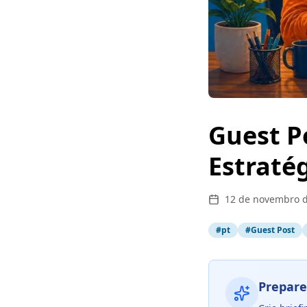
Guest P
Estraté
12 de novembro 
#
pt
#
Guest Post
Prepare