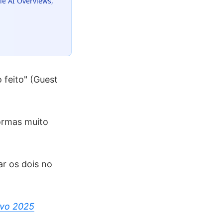
le AI Overviews,
 feito" (Guest
ormas muito
ar os dois no
ivo 2025