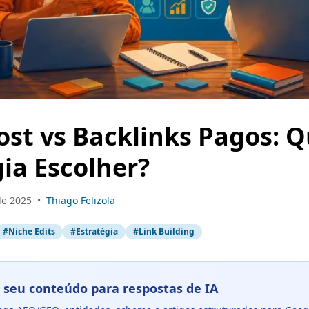
ost vs Backlinks Pagos: Q
gia Escolher?
de 2025
•
Thiago Felizola
#
Niche Edits
#
Estratégia
#
Link Building
 seu conteúdo para respostas de IA