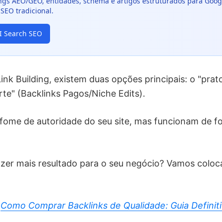
ings AEO/GEO, entidades, schema e artigos estruturados para Goog
SEO tradicional.
AI Search SEO
nk Building, existem duas opções principais: o "prato
arte" (Backlinks Pagos/Niche Edits).
ome de autoridade do seu site, mas funcionam de f
razer mais resultado para o seu negócio? Vamos coloc
Como Comprar Backlinks de Qualidade: Guia Definit