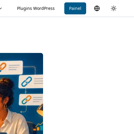
Plugins WordPress
Painel
Alternar idioma
Toggle th