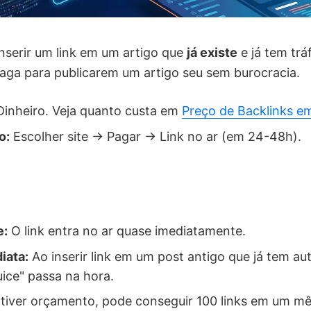
nserir um link em um artigo que
já existe
e já tem tr
paga para publicarem um artigo seu sem burocracia.
inheiro. Veja quanto custa em
Preço de Backlinks e
o:
Escolher site -> Pagar -> Link no ar (em 24-48h).
e:
O link entra no ar quase imediatamente.
iata:
Ao inserir link em um post antigo que já tem au
 juice" passa na hora.
tiver orçamento, pode conseguir 100 links em um mê