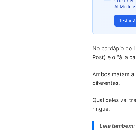
Crie brief
AI Mode e 
Testar 
No cardápio do Li
Post) e o "à la c
Ambos matam a f
diferentes.
Qual deles vai t
ringue.
Leia também: