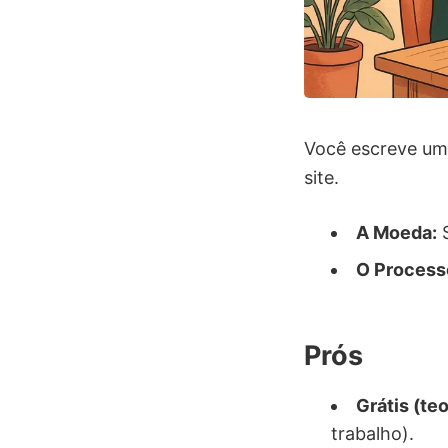
Você escreve um 
site.
A Moeda:
S
O Process
Prós
Grátis (te
trabalho).