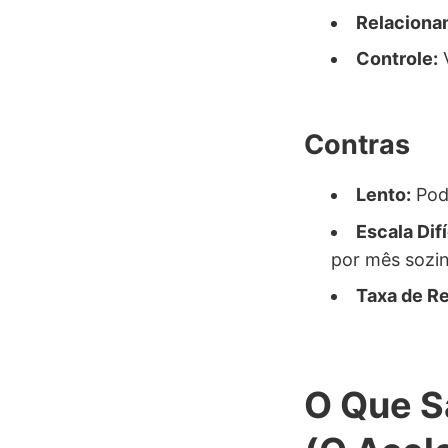
Relaciona
Controle:
V
Contras
Lento:
Pode
Escala Difí
por mês sozi
Taxa de Re
O Que S