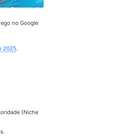
áfego no Google
m 2025
.
toridade (Niche
s.