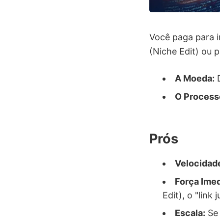
Você paga para i
(Niche Edit) ou 
A Moeda:
D
O Process
Prós
Velocidad
Força Imed
Edit), o "link
Escala:
Se 