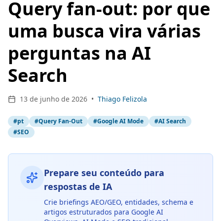
Query fan-out: por que
uma busca vira várias
perguntas na AI
Search
13 de junho de 2026
•
Thiago Felizola
#
pt
#
Query Fan-Out
#
Google AI Mode
#
AI Search
#
SEO
Prepare seu conteúdo para
respostas de IA
Crie briefings AEO/GEO, entidades, schema e
artigos estruturados para Google AI