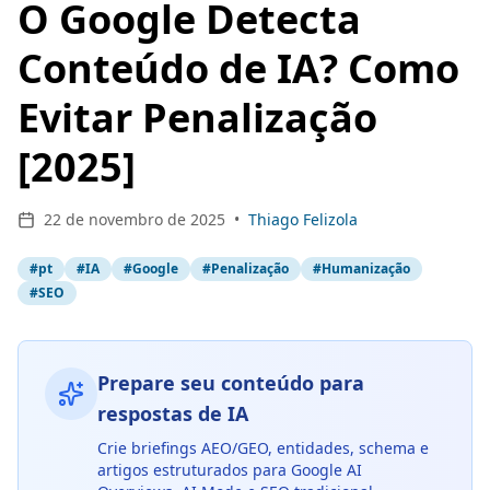
O Google Detecta
Conteúdo de IA? Como
Evitar Penalização
[2025]
22 de novembro de 2025
•
Thiago Felizola
#
pt
#
IA
#
Google
#
Penalização
#
Humanização
#
SEO
Prepare seu conteúdo para
respostas de IA
Crie briefings AEO/GEO, entidades, schema e
artigos estruturados para Google AI